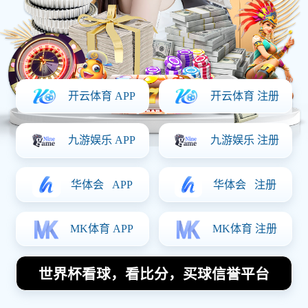
大闹天宫足球
场：神仙们的足
球盛宴与人间的
奇幻对决
2026-05-15
在这篇文章中，我们将探索“天宫足球场”这一神奇的场
景，揭示神仙与人类之间的趣味对决。通过四个方面的
详细阐述，我们将展现这场盛大的足球盛宴是如何融合