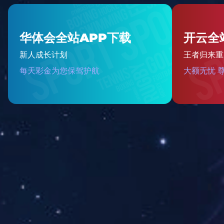
北仑足球培
打造足球梦
路
2026-05-12
北仑足球培训致力于为青少年提供一个全