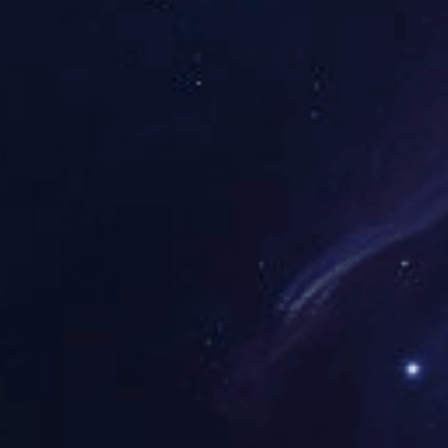
实况足球网游全
实况足球
2、专业教练团队的支
新体验揭秘畅享
2016my
优秀的教练团队是任何一项运动成功的重
足球激情与团队
新攻略与
的团队负责日常教学和训练。他们不仅具
龄段学员有针对性的教学方法。
合作的完美结合
享助你轻
这些教练不仅教授技术，还注重培养学员
梦幻球队
突破自我，同时也会帮助他们调整心态，
26-05-16
神引导对于青少年来说尤为重要，可以增
2026-05-16
通过定期举办讲座和研讨会，教练还为家
程中的需求，并给予必要支持。这种家校
学校之间良性的沟通与合作。
3、多样化训练课程与
为了满足不同年龄层次学生的需求，北仑
从基础技能训练到战术演练，再到实战