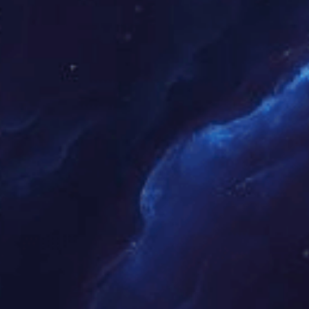
令营等，让学生能够将所学应用于实际，提高竞争意
，如心理辅导、体能提升等，以确保学员在各方面都
不仅可以提高学员对自身能力认知，也能激发他们对
奠定基础。