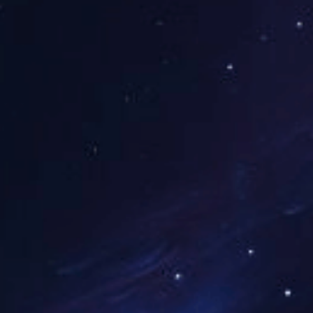
力。同时，通过课外活动如友谊赛、夏
识。
除了常规训练外，还特设了一些特色课程
能得到全面发展。
悟空体育竞技
这些课程
足球更深层次的兴趣，从而为未来的发展